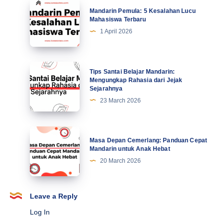
Tingkatkan
Mandarin
Mandarin Pemula: 5 Kesalahan Lucu
Motivasi
Pemula:
Mahasiswa Terbaru
di
5
1 April 2026
Abad
Kesalahan
Ke-
Lucu
21
Mahasiswa
Tips
Tips Santai Belajar Mandarin:
Terbaru
Santai
Mengungkap Rahasia dari Jejak
Sejarahnya
Belajar
23 March 2026
Mandarin:
Mengungkap
Rahasia
Masa
Masa Depan Cemerlang: Panduan Cepat
dari
Depan
Mandarin untuk Anak Hebat
Jejak
Cemerlang:
20 March 2026
Sejarahnya
Panduan
Cepat
Mandarin
Leave a Reply
untuk
Log In
Anak