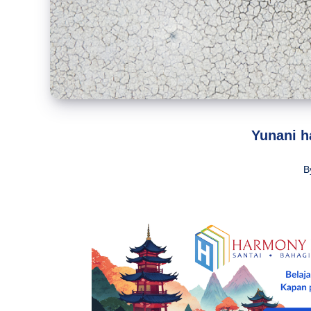
Yunani h
B