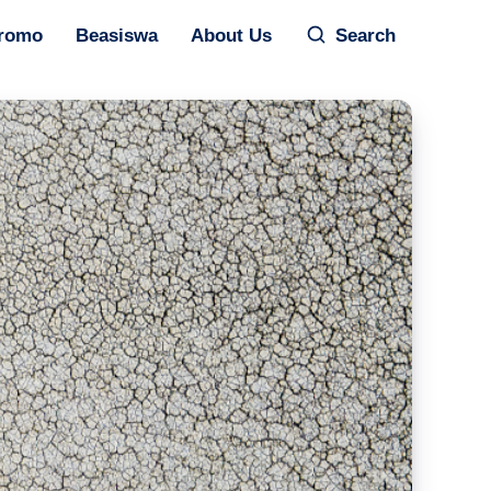
romo
Beasiswa
About Us
Search