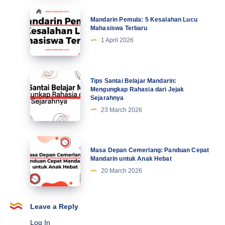
Tingkatkan
Mandarin
Mandarin Pemula: 5 Kesalahan Lucu
Motivasi
Pemula:
Mahasiswa Terbaru
di
5
1 April 2026
Abad
Kesalahan
Ke-
Lucu
21
Mahasiswa
Tips
Tips Santai Belajar Mandarin:
Terbaru
Santai
Mengungkap Rahasia dari Jejak
Sejarahnya
Belajar
23 March 2026
Mandarin:
Mengungkap
Rahasia
Masa
Masa Depan Cemerlang: Panduan Cepat
dari
Depan
Mandarin untuk Anak Hebat
Jejak
Cemerlang:
20 March 2026
Sejarahnya
Panduan
Cepat
Mandarin
Leave a Reply
untuk
Log In