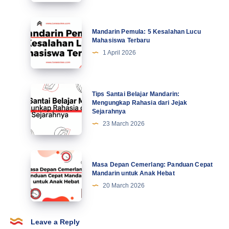
Profesional
Tingkatkan
Mandarin
Mandarin Pemula: 5 Kesalahan Lucu
Motivasi
Pemula:
Mahasiswa Terbaru
di
5
1 April 2026
Abad
Kesalahan
Ke-
Lucu
21
Mahasiswa
Tips
Tips Santai Belajar Mandarin:
Terbaru
Santai
Mengungkap Rahasia dari Jejak
Sejarahnya
Belajar
23 March 2026
Mandarin:
Mengungkap
Rahasia
Masa
Masa Depan Cemerlang: Panduan Cepat
dari
Depan
Mandarin untuk Anak Hebat
Jejak
Cemerlang:
20 March 2026
Sejarahnya
Panduan
Cepat
Mandarin
Leave a Reply