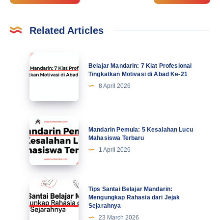
Related Articles
Belajar
Belajar Mandarin: 7 Kiat Profesional
Mandarin:
Tingkatkan Motivasi di Abad Ke-21
7
8 April 2026
Kiat
Profesional
Tingkatkan
Mandarin
Mandarin Pemula: 5 Kesalahan Lucu
Motivasi
Pemula:
Mahasiswa Terbaru
di
5
1 April 2026
Abad
Kesalahan
Ke-
Lucu
21
Mahasiswa
Tips
Tips Santai Belajar Mandarin:
Terbaru
Santai
Mengungkap Rahasia dari Jejak
Sejarahnya
Belajar
23 March 2026