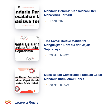
Tingkatkan
Mandarin
Mandarin Pemula: 5 Kesalahan Lucu
Motivasi
Pemula:
Mahasiswa Terbaru
di
5
1 April 2026
Abad
Kesalahan
Ke-
Lucu
21
Mahasiswa
Tips
Tips Santai Belajar Mandarin:
Terbaru
Santai
Mengungkap Rahasia dari Jejak
Sejarahnya
Belajar
23 March 2026
Mandarin:
Mengungkap
Rahasia
Masa
Masa Depan Cemerlang: Panduan Cepat
dari
Depan
Mandarin untuk Anak Hebat
Jejak
Cemerlang:
20 March 2026
Sejarahnya
Panduan
Cepat
Mandarin
Leave a Reply
untuk