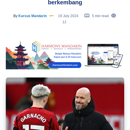
berkembang
By
Kursus Mandarin
19 July 2024
5 min read
12