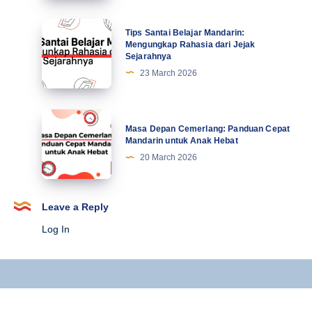
Ke-
Lucu
21
Mahasiswa
Tips
Tips Santai Belajar Mandarin:
Terbaru
Santai
Mengungkap Rahasia dari Jejak
Sejarahnya
Belajar
23 March 2026
Mandarin:
Mengungkap
Rahasia
Masa
Masa Depan Cemerlang: Panduan Cepat
dari
Depan
Mandarin untuk Anak Hebat
Jejak
Cemerlang:
20 March 2026
Sejarahnya
Panduan
Cepat
Mandarin
Leave a Reply
untuk
Log In
Anak
Hebat