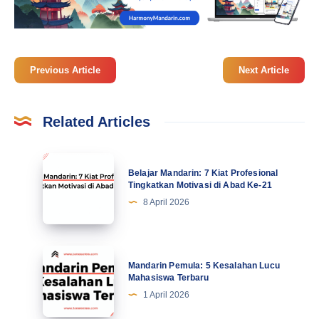
Previous Article
Next Article
Related Articles
Belajar
Belajar Mandarin: 7 Kiat Profesional
Mandarin:
Tingkatkan Motivasi di Abad Ke-21
7
8 April 2026
Kiat
Profesional
Tingkatkan
Mandarin
Mandarin Pemula: 5 Kesalahan Lucu
Motivasi
Pemula:
Mahasiswa Terbaru
di
5
1 April 2026
Abad
Kesalahan