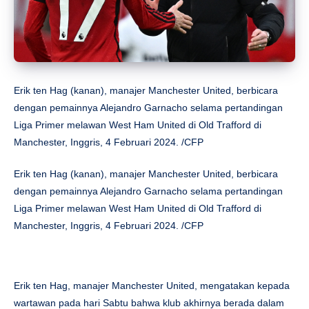
Erik ten Hag (kanan), manajer Manchester United, berbicara
dengan pemainnya Alejandro Garnacho selama pertandingan
Liga Primer melawan West Ham United di Old Trafford di
Manchester, Inggris, 4 Februari 2024. /CFP
Erik ten Hag (kanan), manajer Manchester United, berbicara
dengan pemainnya Alejandro Garnacho selama pertandingan
Liga Primer melawan West Ham United di Old Trafford di
Manchester, Inggris, 4 Februari 2024. /CFP
Erik ten Hag, manajer Manchester United, mengatakan kepada
wartawan pada hari Sabtu bahwa klub akhirnya berada dalam