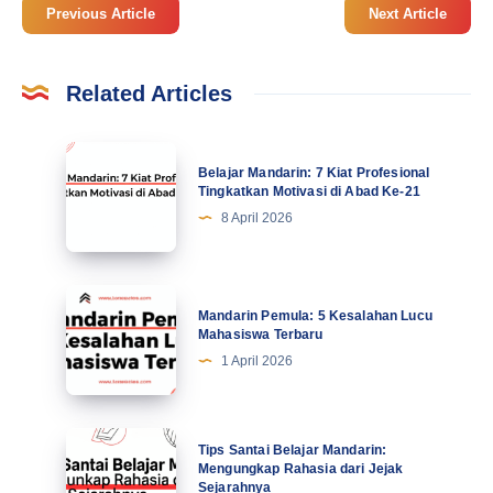
Previous Article
Next Article
Related Articles
Belajar
Belajar Mandarin: 7 Kiat Profesional
Mandarin:
Tingkatkan Motivasi di Abad Ke-21
7
8 April 2026
Kiat
Profesional
Tingkatkan
Mandarin
Mandarin Pemula: 5 Kesalahan Lucu
Motivasi
Pemula:
Mahasiswa Terbaru
di
5
1 April 2026
Abad
Kesalahan
Ke-
Lucu
21
Mahasiswa
Tips
Tips Santai Belajar Mandarin:
Terbaru
Santai
Mengungkap Rahasia dari Jejak
Sejarahnya