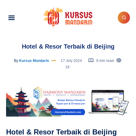
Hotel & Resor Terbaik di Beijing
By
Kursus Mandarin
17 July 2024
9 min read
18
Hotel & Resor Terbaik di Beijing