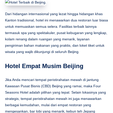
Dari hidangan internasional yang lezat hingga hidangan khas
Kanton tradisional, hotel ini menawarkan dua restoran luar biasa
untuk memuaskan semua selera. Fasilitas terbaik lainnya
termasuk spa yang spektakuler, pusat kebugaran yang lengkap,
kolam renang dalam ruangan yang menarik, layanan
pengiriman bahan makanan yang praktis, dan loket tiket untuk
wisata yang wajib dikunjungi di seluruh Beijing.
Hotel Empat Musim Beijing
Jika Anda mencari tempat peristirahatan mewah di jantung
Kawasan Pusat Bisnis (CBD) Beijing yang ramai, maka Four
Seasons Hotel adalah pilihan yang tepat. Selain lokasinya yang
strategis, tempat peristirahatan mewah ini juga menawarkan
berbagai kemudahan, mulai dari empat restoran yang
mengesankan, bar lobi yang menarik, kebun teh Jepang