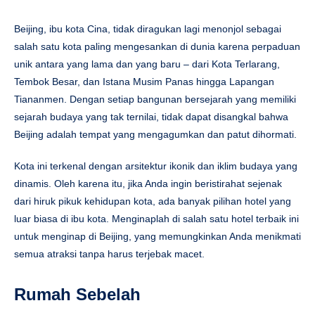
Beijing, ibu kota Cina, tidak diragukan lagi menonjol sebagai
salah satu kota paling mengesankan di dunia karena perpaduan
unik antara yang lama dan yang baru – dari Kota Terlarang,
Tembok Besar, dan Istana Musim Panas hingga Lapangan
Tiananmen. Dengan setiap bangunan bersejarah yang memiliki
sejarah budaya yang tak ternilai, tidak dapat disangkal bahwa
Beijing adalah tempat yang mengagumkan dan patut dihormati.
Kota ini terkenal dengan arsitektur ikonik dan iklim budaya yang
dinamis. Oleh karena itu, jika Anda ingin beristirahat sejenak
dari hiruk pikuk kehidupan kota, ada banyak pilihan hotel yang
luar biasa di ibu kota. Menginaplah di salah satu hotel terbaik ini
untuk menginap di Beijing, yang memungkinkan Anda menikmati
semua atraksi tanpa harus terjebak macet.
Rumah Sebelah