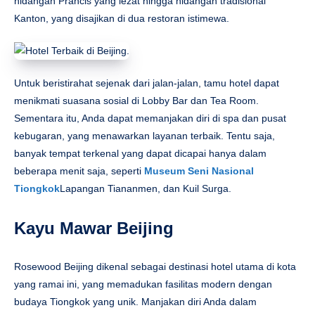
hidangan Prancis yang lezat hingga hidangan tradisional
Kanton, yang disajikan di dua restoran istimewa.
Untuk beristirahat sejenak dari jalan-jalan, tamu hotel dapat
menikmati suasana sosial di Lobby Bar dan Tea Room.
Sementara itu, Anda dapat memanjakan diri di spa dan pusat
kebugaran, yang menawarkan layanan terbaik. Tentu saja,
banyak tempat terkenal yang dapat dicapai hanya dalam
beberapa menit saja, seperti
Museum Seni Nasional
Tiongkok
Lapangan Tiananmen, dan Kuil Surga.
Kayu Mawar Beijing
Rosewood Beijing dikenal sebagai destinasi hotel utama di kota
yang ramai ini, yang memadukan fasilitas modern dengan
budaya Tiongkok yang unik. Manjakan diri Anda dalam