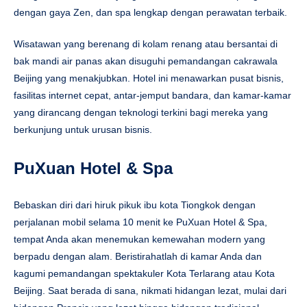
dengan gaya Zen, dan spa lengkap dengan perawatan terbaik.
Wisatawan yang berenang di kolam renang atau bersantai di
bak mandi air panas akan disuguhi pemandangan cakrawala
Beijing yang menakjubkan. Hotel ini menawarkan pusat bisnis,
fasilitas internet cepat, antar-jemput bandara, dan kamar-kamar
yang dirancang dengan teknologi terkini bagi mereka yang
berkunjung untuk urusan bisnis.
PuXuan Hotel & Spa
Bebaskan diri dari hiruk pikuk ibu kota Tiongkok dengan
perjalanan mobil selama 10 menit ke PuXuan Hotel & Spa,
tempat Anda akan menemukan kemewahan modern yang
berpadu dengan alam. Beristirahatlah di kamar Anda dan
kagumi pemandangan spektakuler Kota Terlarang atau Kota
Beijing. Saat berada di sana, nikmati hidangan lezat, mulai dari