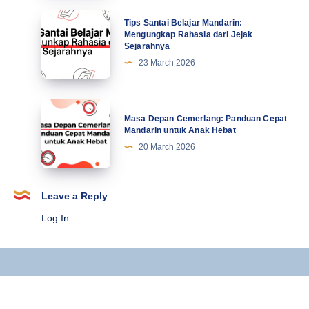
21
Mahasiswa
Tips
Tips Santai Belajar Mandarin:
Terbaru
Santai
Mengungkap Rahasia dari Jejak
Sejarahnya
Belajar
23 March 2026
Mandarin:
Mengungkap
Rahasia
Masa
Masa Depan Cemerlang: Panduan Cepat
dari
Depan
Mandarin untuk Anak Hebat
Jejak
Cemerlang:
20 March 2026
Sejarahnya
Panduan
Cepat
Mandarin
Leave a Reply
untuk
Log In
Anak
Hebat
Copyright © 2025 Kursus Mandarin