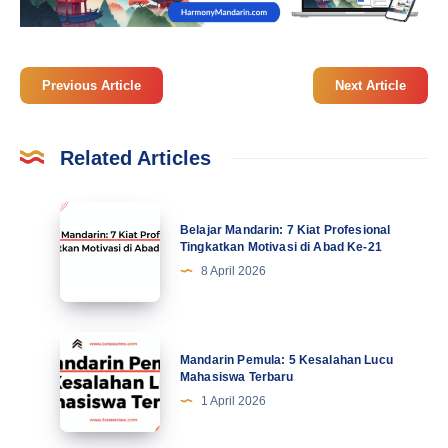
Previous Article
Next Article
Related Articles
Belajar
Belajar Mandarin: 7 Kiat Profesional
Mandarin:
Tingkatkan Motivasi di Abad Ke-21
7
8 April 2026
Kiat
Profesional
Tingkatkan
Mandarin
Mandarin Pemula: 5 Kesalahan Lucu
Motivasi
Pemula:
Mahasiswa Terbaru
di
5
1 April 2026
Abad
Kesalahan
Ke-
Lucu