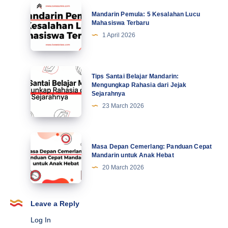
Tingkatkan
Mandarin
Mandarin Pemula: 5 Kesalahan Lucu
Motivasi
Pemula:
Mahasiswa Terbaru
di
5
1 April 2026
Abad
Kesalahan
Ke-
Lucu
21
Mahasiswa
Tips
Tips Santai Belajar Mandarin:
Terbaru
Santai
Mengungkap Rahasia dari Jejak
Sejarahnya
Belajar
23 March 2026
Mandarin:
Mengungkap
Rahasia
Masa
Masa Depan Cemerlang: Panduan Cepat
dari
Depan
Mandarin untuk Anak Hebat
Jejak
Cemerlang:
20 March 2026
Sejarahnya
Panduan
Cepat
Mandarin
Leave a Reply
untuk
Log In
Anak