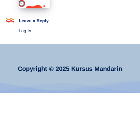
Sejarahnya
Panduan
Cepat
Mandarin
Leave a Reply
untuk
Log In
Anak
Hebat
Copyright © 2025 Kursus Mandarin