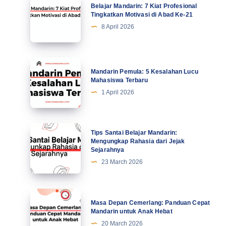
Belajar Mandarin: 7 Kiat Profesional
Mandarin:
Tingkatkan Motivasi di Abad Ke-21
7
8 April 2026
Kiat
Profesional
Tingkatkan
Mandarin
Mandarin Pemula: 5 Kesalahan Lucu
Motivasi
Pemula:
Mahasiswa Terbaru
di
5
1 April 2026
Abad
Kesalahan
Ke-
Lucu
21
Mahasiswa
Tips
Tips Santai Belajar Mandarin:
Terbaru
Santai
Mengungkap Rahasia dari Jejak
Sejarahnya
Belajar
23 March 2026
Mandarin:
Mengungkap
Rahasia
Masa
Masa Depan Cemerlang: Panduan Cepat
dari
Depan
Mandarin untuk Anak Hebat
Jejak
Cemerlang:
20 March 2026