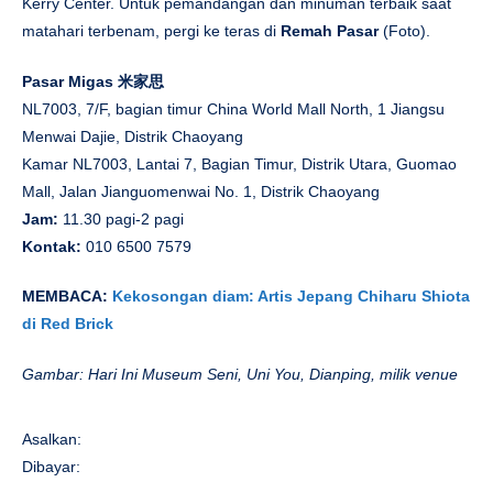
Kerry Center. Untuk pemandangan dan minuman terbaik saat
matahari terbenam, pergi ke teras di
Remah Pasar
(Foto).
Pasar Migas 米家思
NL7003, 7/F, bagian timur China World Mall North, 1 Jiangsu
Menwai Dajie, Distrik Chaoyang
Kamar NL7003, Lantai 7, Bagian Timur, Distrik Utara, Guomao
Mall, Jalan Jianguomenwai No. 1, Distrik Chaoyang
Jam:
11.30 pagi-2 pagi
Kontak:
010 6500 7579
MEMBACA:
Kekosongan diam: Artis Jepang Chiharu Shiota
di Red Brick
Gambar: Hari Ini Museum Seni, Uni You, Dianping, milik venue
Asalkan:
Dibayar: