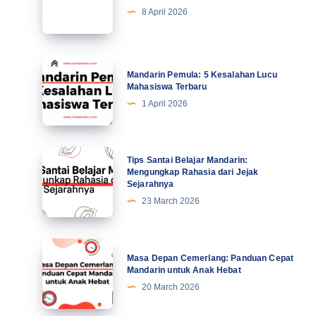
7
8 April 2026
Kiat
Profesional
Tingkatkan
Mandarin
Mandarin Pemula: 5 Kesalahan Lucu
Motivasi
Pemula:
Mahasiswa Terbaru
di
5
1 April 2026
Abad
Kesalahan
Ke-
Lucu
21
Mahasiswa
Tips
Tips Santai Belajar Mandarin:
Terbaru
Santai
Mengungkap Rahasia dari Jejak
Sejarahnya
Belajar
23 March 2026
Mandarin:
Mengungkap
Rahasia
Masa
Masa Depan Cemerlang: Panduan Cepat
dari
Depan
Mandarin untuk Anak Hebat
Jejak
Cemerlang:
20 March 2026
Sejarahnya
Panduan