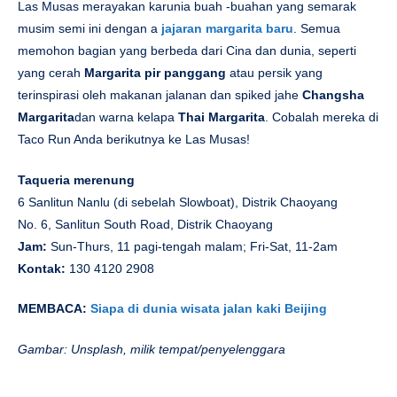
Las Musas merayakan karunia buah -buahan yang semarak
musim semi ini dengan a
jajaran margarita baru
. Semua
memohon bagian yang berbeda dari Cina dan dunia, seperti
yang cerah
Margarita pir panggang
atau persik yang
terinspirasi oleh makanan jalanan dan spiked jahe
Changsha
Margarita
dan warna kelapa
Thai Margarita
. Cobalah mereka di
Taco Run Anda berikutnya ke Las Musas!
Taqueria merenung
6 Sanlitun Nanlu (di sebelah Slowboat), Distrik Chaoyang
No. 6, Sanlitun South Road, Distrik Chaoyang
Jam:
Sun-Thurs, 11 pagi-tengah malam; Fri-Sat, 11-2am
Kontak:
130 4120 2908
MEMBACA:
Siapa di dunia wisata jalan kaki Beijing
Gambar: Unsplash, milik tempat/penyelenggara