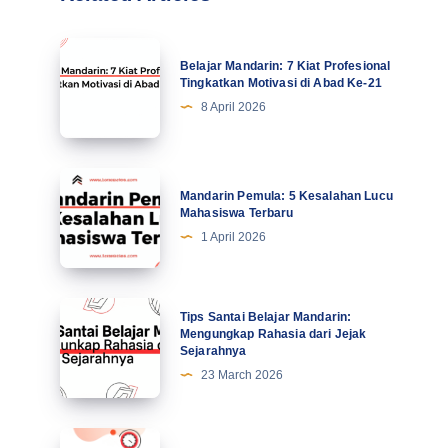
Belajar
Belajar Mandarin: 7 Kiat Profesional
Mandarin:
Tingkatkan Motivasi di Abad Ke-21
7
8 April 2026
Kiat
Profesional
Tingkatkan
Mandarin
Mandarin Pemula: 5 Kesalahan Lucu
Motivasi
Pemula:
Mahasiswa Terbaru
di
5
1 April 2026
Abad
Kesalahan
Ke-
Lucu
21
Mahasiswa
Tips
Tips Santai Belajar Mandarin:
Terbaru
Santai
Mengungkap Rahasia dari Jejak
Sejarahnya
Belajar
23 March 2026
Mandarin:
Mengungkap
Rahasia
Masa