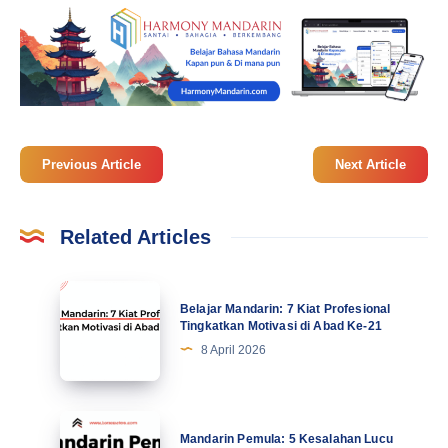
Previous Article
Next Article
Related Articles
Belajar
Belajar Mandarin: 7 Kiat Profesional
Mandarin:
Tingkatkan Motivasi di Abad Ke-21
7
8 April 2026
Kiat
Profesional
Tingkatkan
Mandarin
Mandarin Pemula: 5 Kesalahan Lucu
Motivasi
Pemula: