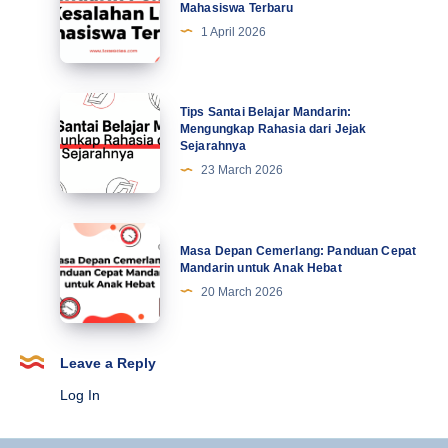
Mahasiswa Terbaru
di
5
1 April 2026
Abad
Kesalahan
Ke-
Lucu
21
Mahasiswa
Tips
Tips Santai Belajar Mandarin:
Terbaru
Santai
Mengungkap Rahasia dari Jejak
Sejarahnya
Belajar
23 March 2026
Mandarin:
Mengungkap
Rahasia
Masa
Masa Depan Cemerlang: Panduan Cepat
dari
Depan
Mandarin untuk Anak Hebat
Jejak
Cemerlang:
20 March 2026
Sejarahnya
Panduan
Cepat
Mandarin
Leave a Reply
untuk
Log In
Anak
Hebat