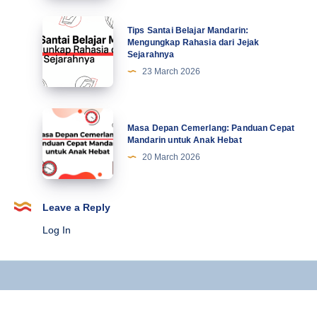
Lucu
21
Mahasiswa
Tips
Tips Santai Belajar Mandarin:
Terbaru
Santai
Mengungkap Rahasia dari Jejak
Sejarahnya
Belajar
23 March 2026
Mandarin:
Mengungkap
Rahasia
Masa
Masa Depan Cemerlang: Panduan Cepat
dari
Depan
Mandarin untuk Anak Hebat
Jejak
Cemerlang:
20 March 2026
Sejarahnya
Panduan
Cepat
Mandarin
Leave a Reply
untuk
Log In
Anak
Hebat
Copyright © 2025 Kursus Mandarin