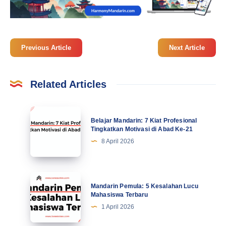
Previous Article
Next Article
Related Articles
Belajar
Belajar Mandarin: 7 Kiat Profesional
Mandarin:
Tingkatkan Motivasi di Abad Ke-21
7
8 April 2026
Kiat
Profesional
Tingkatkan
Mandarin
Mandarin Pemula: 5 Kesalahan Lucu
Motivasi
Pemula:
Mahasiswa Terbaru
di
5
1 April 2026
Abad
Kesalahan
Ke-