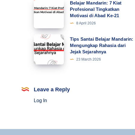
Belajar
Belajar Mandarin: 7 Kiat
Profesional Tingkatkan
Mandarin:
Motivasi di Abad Ke-21
7
8 April 2026
Kiat
Profesional
Tips
Tips Santai Belajar Mandarin:
Tingkatkan
Mengungkap Rahasia dari
Santai
Jejak Sejarahnya
Motivasi
Belajar
23 March 2026
di
Mandarin:
Abad
Mengungkap
Ke-
Rahasia
21
dari
Leave a Reply
Jejak
Log In
Sejarahnya