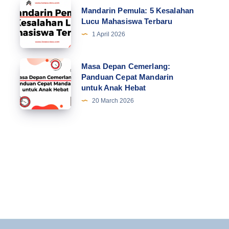
Mandarin
Mandarin Pemula: 5 Kesalahan
Pemula:
Lucu Mahasiswa Terbaru
5
1 April 2026
Kesalahan
Lucu
Masa
Masa Depan Cemerlang:
Mahasiswa
Panduan Cepat Mandarin
Depan
untuk Anak Hebat
Terbaru
Cemerlang:
20 March 2026
Panduan
Cepat
Mandarin
untuk
Anak
Hebat