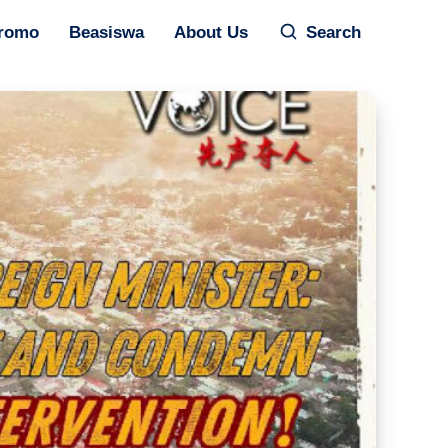
romo
Beasiswa
About Us
Search