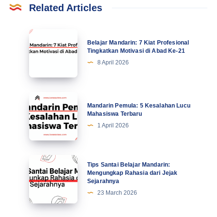
Related Articles
Belajar
Belajar Mandarin: 7 Kiat Profesional
Mandarin:
Tingkatkan Motivasi di Abad Ke-21
7
8 April 2026
Kiat
Profesional
Tingkatkan
Mandarin
Mandarin Pemula: 5 Kesalahan Lucu
Motivasi
Pemula:
Mahasiswa Terbaru
di
5
1 April 2026
Abad
Kesalahan
Ke-
Lucu
21
Mahasiswa
Tips
Tips Santai Belajar Mandarin:
Terbaru
Santai
Mengungkap Rahasia dari Jejak
Sejarahnya
Belajar
23 March 2026
Mandarin:
Mengungkap