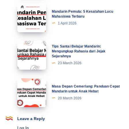
Tingkatkan
Mandarin
Mandarin Pemula: 5 Kesalahan Lucu
Motivasi
Pemula:
Mahasiswa Terbaru
di
5
1 April 2026
Abad
Kesalahan
Ke-
Lucu
21
Mahasiswa
Tips
Tips Santai Belajar Mandarin:
Terbaru
Santai
Mengungkap Rahasia dari Jejak
Sejarahnya
Belajar
23 March 2026
Mandarin:
Mengungkap
Rahasia
Masa
Masa Depan Cemerlang: Panduan Cepat
dari
Depan
Mandarin untuk Anak Hebat
Jejak
Cemerlang:
20 March 2026
Sejarahnya
Panduan
Cepat
Mandarin
Leave a Reply
untuk
Log In