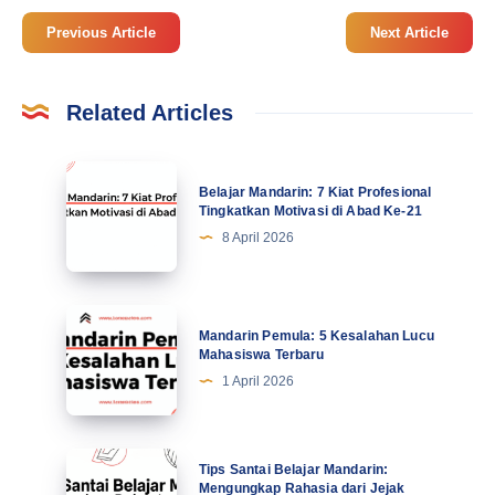
Previous Article
Next Article
Related Articles
Belajar
Belajar Mandarin: 7 Kiat Profesional
Mandarin:
Tingkatkan Motivasi di Abad Ke-21
7
8 April 2026
Kiat
Profesional
Tingkatkan
Mandarin
Mandarin Pemula: 5 Kesalahan Lucu
Motivasi
Pemula:
Mahasiswa Terbaru
di
5
1 April 2026
Abad
Kesalahan
Ke-
Lucu
21
Mahasiswa
Tips
Tips Santai Belajar Mandarin:
Terbaru
Santai
Mengungkap Rahasia dari Jejak