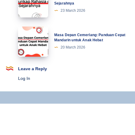
Sejarahnya
Belajar
23 March 2026
Mandarin:
Mengungkap
Rahasia
Masa
Masa Depan Cemerlang: Panduan Cepat
dari
Depan
Mandarin untuk Anak Hebat
Jejak
Cemerlang:
20 March 2026
Sejarahnya
Panduan
Cepat
Mandarin
Leave a Reply
untuk
Log In
Anak
Hebat
Copyright © 2025 Kursus Mandarin