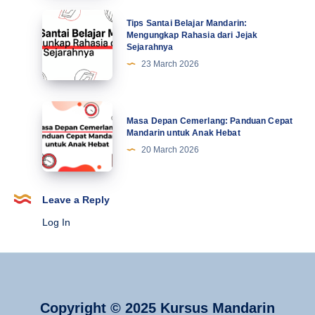
21
Mahasiswa
Tips
Tips Santai Belajar Mandarin:
Terbaru
Santai
Mengungkap Rahasia dari Jejak
Sejarahnya
Belajar
23 March 2026
Mandarin:
Mengungkap
Rahasia
Masa
Masa Depan Cemerlang: Panduan Cepat
dari
Depan
Mandarin untuk Anak Hebat
Jejak
Cemerlang:
20 March 2026
Sejarahnya
Panduan
Cepat
Mandarin
Leave a Reply
untuk
Log In
Anak
Hebat
Copyright © 2025 Kursus Mandarin