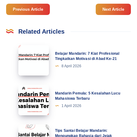
Previous Article
Next Article
Related Articles
Belajar
Belajar Mandarin: 7 Kiat Profesional
Mandarin:
Tingkatkan Motivasi di Abad Ke-21
7
8 April 2026
Kiat
Profesional
Tingkatkan
Mandarin
Mandarin Pemula: 5 Kesalahan Lucu
Motivasi
Pemula:
Mahasiswa Terbaru
di
5
1 April 2026
Abad
Kesalahan
Ke-
Lucu
21
Mahasiswa
Tips
Tips Santai Belajar Mandarin:
Terbaru
Santai
Mengungkap Rahasia dari Jejak