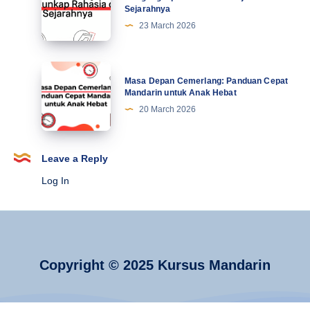
Sejarahnya
Belajar
23 March 2026
Mandarin:
Mengungkap
Rahasia
Masa
Masa Depan Cemerlang: Panduan Cepat
dari
Depan
Mandarin untuk Anak Hebat
Jejak
Cemerlang:
20 March 2026
Sejarahnya
Panduan
Cepat
Mandarin
Leave a Reply
untuk
Log In
Anak
Hebat
Copyright © 2025 Kursus Mandarin