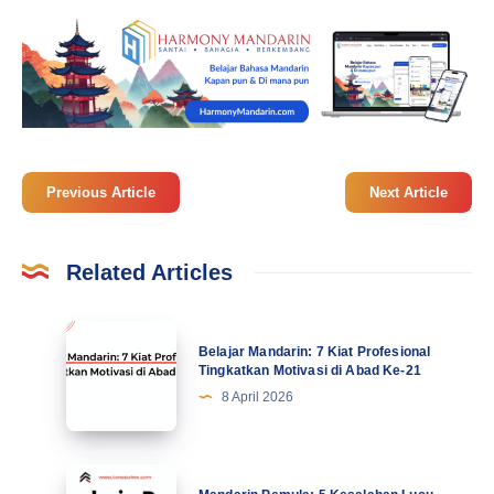
Previous Article
Next Article
Related Articles
Belajar
Belajar Mandarin: 7 Kiat Profesional
Mandarin:
Tingkatkan Motivasi di Abad Ke-21
7
8 April 2026
Kiat
Profesional
Tingkatkan
Mandarin