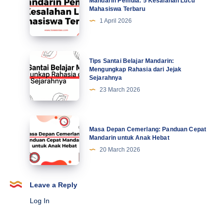
Mandarin Pemula: 5 Kesalahan Lucu
Motivasi
Pemula:
Mahasiswa Terbaru
di
5
1 April 2026
Abad
Kesalahan
Ke-
Lucu
21
Mahasiswa
Tips
Tips Santai Belajar Mandarin:
Terbaru
Santai
Mengungkap Rahasia dari Jejak
Sejarahnya
Belajar
23 March 2026
Mandarin:
Mengungkap
Rahasia
Masa
Masa Depan Cemerlang: Panduan Cepat
dari
Depan
Mandarin untuk Anak Hebat
Jejak
Cemerlang:
20 March 2026
Sejarahnya
Panduan
Cepat
Mandarin
Leave a Reply
untuk
Log In
Anak
Hebat