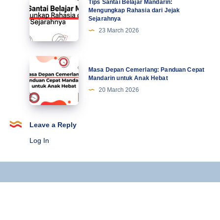
Tips Santai Belajar Mandarin:
Terbaru
Santai
Mengungkap Rahasia dari Jejak
Sejarahnya
Belajar
23 March 2026
Mandarin:
Mengungkap
Rahasia
Masa
Masa Depan Cemerlang: Panduan Cepat
dari
Depan
Mandarin untuk Anak Hebat
Jejak
Cemerlang:
20 March 2026
Sejarahnya
Panduan
Cepat
Mandarin
Leave a Reply
untuk
Log In
Anak
Hebat
Copyright © 2025 Kursus Mandarin