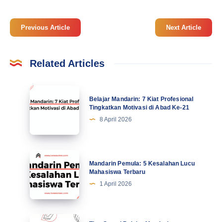
Previous Article
Next Article
Related Articles
Belajar
Belajar Mandarin: 7 Kiat Profesional
Mandarin:
Tingkatkan Motivasi di Abad Ke-21
7
8 April 2026
Kiat
Profesional
Tingkatkan
Mandarin
Mandarin Pemula: 5 Kesalahan Lucu
Motivasi
Pemula:
Mahasiswa Terbaru
di
5
1 April 2026
Abad
Kesalahan
Ke-
Lucu
21
Mahasiswa
Tips