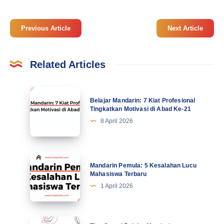
Previous Article
Next Article
Related Articles
Belajar
Belajar Mandarin: 7 Kiat Profesional
Mandarin:
Tingkatkan Motivasi di Abad Ke-21
7
8 April 2026
Kiat
Profesional
Tingkatkan
Mandarin
Mandarin Pemula: 5 Kesalahan Lucu
Motivasi
Pemula:
Mahasiswa Terbaru
di
5
1 April 2026
Abad
Kesalahan
Ke-
Lucu
21
Mahasiswa
Tips