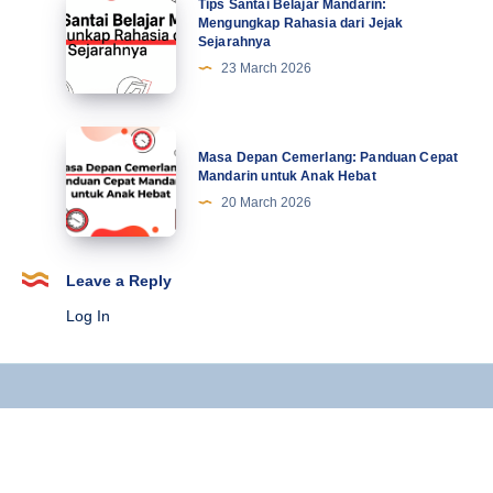
Tips Santai Belajar Mandarin:
Terbaru
Santai
Mengungkap Rahasia dari Jejak
Sejarahnya
Belajar
23 March 2026
Mandarin:
Mengungkap
Rahasia
Masa
Masa Depan Cemerlang: Panduan Cepat
dari
Depan
Mandarin untuk Anak Hebat
Jejak
Cemerlang:
20 March 2026
Sejarahnya
Panduan
Cepat
Mandarin
Leave a Reply
untuk
Log In
Anak
Hebat
Copyright © 2025 Kursus Mandarin