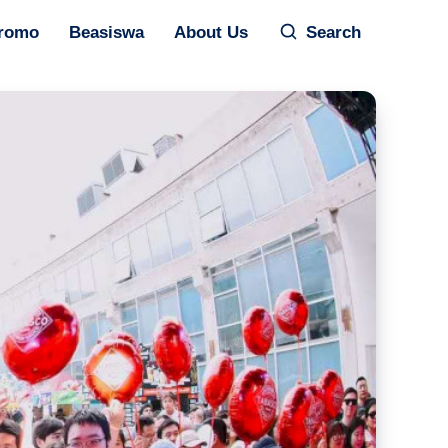
romo
Beasiswa
About Us
Search