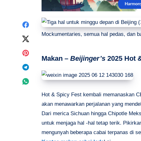
Share
Mockumentaries, semua hal pedas, dan b
on
Share
Facebook
on
Share
Makan –
Beijinger’s
2025 Hot &
Twitter
on
Share
Pinterest
on
Share
Telegram
on
Hot & Spicy Fest kembali memanaskan CBD
akan menawarkan perjalanan yang mendeb
Whatsapp
Dari merica Sichuan hingga Chipotle Me
untuk menjaga hal -hal tetap terik. Pikirk
mengunyah beberapa cabai terpanas di sek