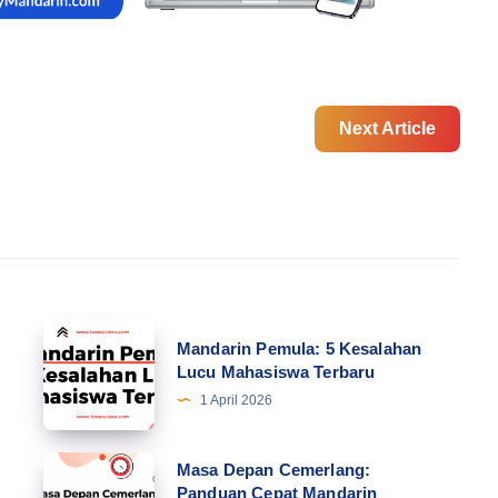
Next Article
Mandarin
Mandarin Pemula: 5 Kesalahan
Pemula:
Lucu Mahasiswa Terbaru
5
1 April 2026
Kesalahan
Lucu
Masa
Masa Depan Cemerlang:
Mahasiswa
Panduan Cepat Mandarin
Depan