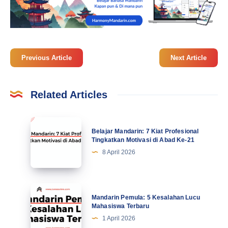
Previous Article
Next Article
Related Articles
Belajar
Belajar Mandarin: 7 Kiat Profesional
Mandarin:
Tingkatkan Motivasi di Abad Ke-21
7
8 April 2026
Kiat
Profesional
Tingkatkan
Mandarin
Mandarin Pemula: 5 Kesalahan Lucu
Motivasi
Pemula:
Mahasiswa Terbaru
di
5
1 April 2026
Abad
Kesalahan