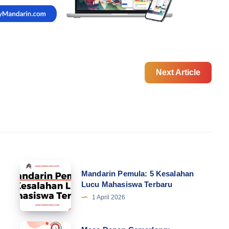
Next Article
Mandarin
Mandarin Pemula: 5 Kesalahan
Pemula:
Lucu Mahasiswa Terbaru
5
1 April 2026
Kesalahan
Lucu
Masa